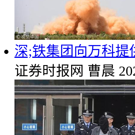
深;铁集团向万科提
证券时报网
曹晨
20