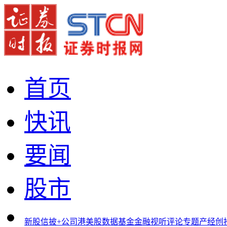
首页
快讯
要闻
股市
新股
信披+
公司
港美股
数据
基金
金融
视听
评论
专题
产经
创