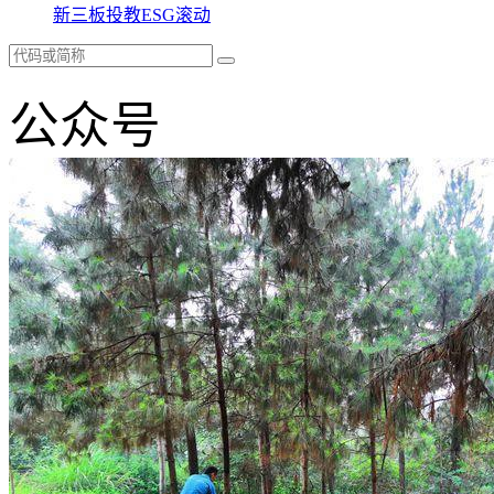
新三板
投教
ESG
滚动
公众号