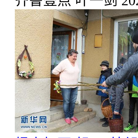
齐鲁壹点
叶一剑
20