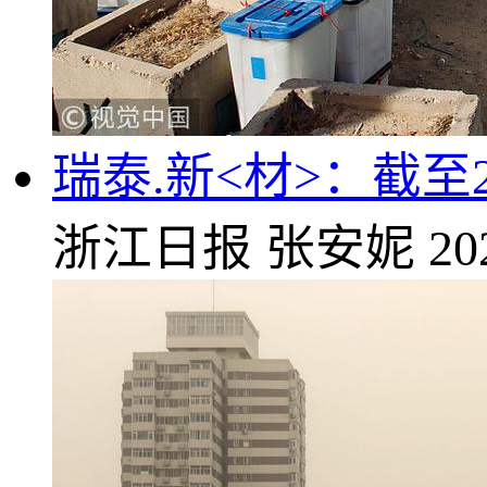
瑞泰.新<材>：截至2
浙江日报
张安妮
20