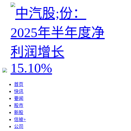
首页
快讯
要闻
股市
新股
信披+
公司