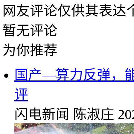
网友评论仅供其表达
暂无评论
为你推荐
国产—算力反弹，能
评
闪电新闻
陈淑庄
20