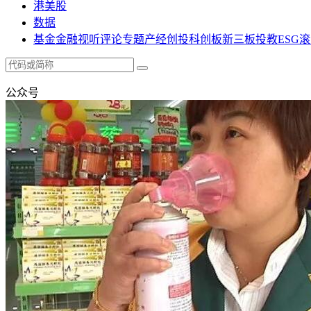
港美股
数据
基金
金融
视听
评论
专题
产经
创投
科创板
新三板
投教
ESG
滚
公众号